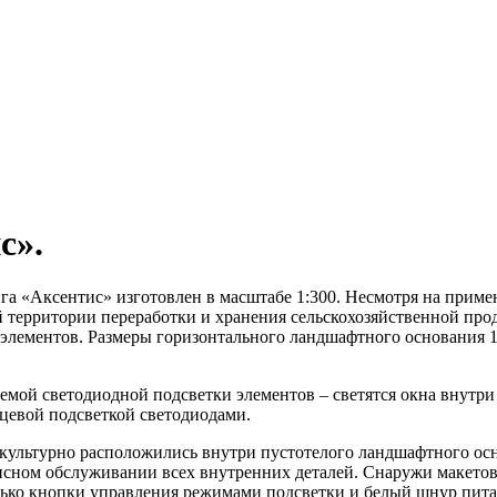
с».
га «Аксентис» изготовлен в масштабе 1:300. Несмотря на прим
 территории переработки и хранения сельскохозяйственной про
элементов. Размеры горизонтального ландшафтного основания 120 
емой светодиодной подсветки элементов – светятся окна внутр
цевой подсветкой светодиодами.
 культурно расположились внутри пустотелого ландшафтного ос
висном обслуживании всех внутренних деталей. Снаружи макетов
лько кнопки управления режимами подсветки и белый шнур питан